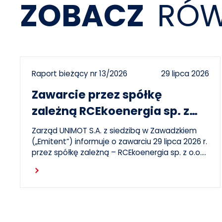
ZOBACZ
RÓW
Raport bieżący nr 13/2026
29 lipca 2026
Zawarcie przez spółkę
zależną RCEkoenergia sp. z
o.o. umowy wieloletniej na
Zarząd UNIMOT S.A. z siedzibą w Zawadzkiem
sprzedaż ciepła do miasta
(„Emitent”) informuje o zawarciu 29 lipca 2026 r.
przez spółkę zależną – RCEkoenergia sp. z o.o.
Czechowice-Dziedzice
(„RCE”) – wieloletniej umowy sprzedaży ciepła z
Czytaj dalej
Przedsiębiorstwem Inżynierii Miejskiej sp. z o.o. z
siedzibą w Czechowicach-Dziedzicach („PIM”),
dotyczącej sprzedaży ciepła do miasta
Czechowice-Dziedzice przez RCE („Umowa”).