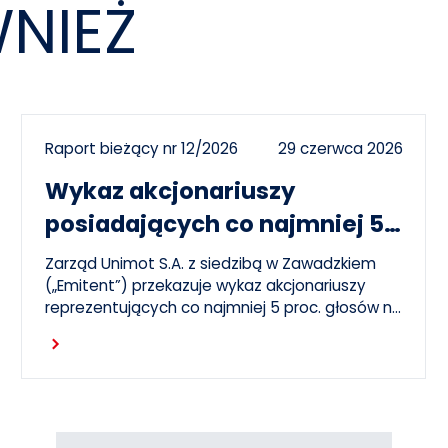
NIEŻ
Raport bieżący nr 12/2026
29 czerwca 2026
Wykaz akcjonariuszy
posiadających co najmniej 5
proc. głosów na ZWZ 26
Zarząd Unimot S.A. z siedzibą w Zawadzkiem
czerwca 2026 r.
(„Emitent”) przekazuje wykaz akcjonariuszy
reprezentujących co najmniej 5 proc. głosów na
Zwyczajnym Walnym Zgromadzeniu Emitenta,
Czytaj dalej
które odbyło się 26 czerwca 2026 r. („ZWZ”).