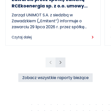
RCEkoenergia sp. z o.o. umowy
wieloletniej na sprzedaż ciepła do
Zarząd UNIMOT S.A. z siedzibą w
miasta Czechowice-Dziedzice
Zawadzkiem („Emitent”) informuje o
zawarciu 29 lipca 2026 r. przez spółkę
zależną – RCEkoenergia sp. z o.o. („RCE”) –
Czytaj dalej
wieloletniej umowy sprzedaży ciepła z
Przedsiębiorstwem Inżynierii Miejskiej sp. z
o.o. z siedzibą w Czechowicach-
Dziedzicach („PIM”), dotyczącej sprzedaży
ciepła do miasta Czechowice-Dziedzice
Poprzedni
Następny
przez RCE („Umowa”).
Zobacz wszystkie raporty bieżące