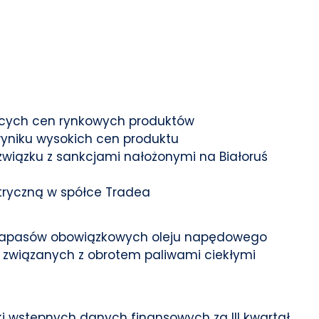
ących cen rynkowych produktów
yniku wysokich cen produktu
wiązku z sankcjami nałożonymi na Białoruś
ktryczną w spółce Tradea
 zapasów obowiązkowych oleju napędowego
dów związanych z obrotem paliwami ciekłymi
 wstępnych danych finansowych za III kwartał