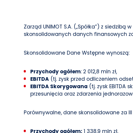
Zarząd UNIMOT S.A. („Spółka”) z siedzibą 
skonsolidowanych danych finansowych za II
Skonsolidowane Dane Wstępne wynoszą:
Przychody ogółem
: 2 012,8 mln zł,
EBITDA
(tj. zysk przed odliczeniem odset
EBITDA Skorygowana
(tj. zysk EBITD
przesunięcia oraz zdarzenia jednorazowe)
Porównywalne, dane skonsolidowane za III 
Przychody ogółem:
1 338,9 mln zł,