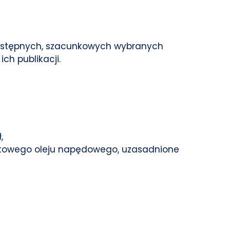
ji wstępnych, szacunkowych wybranych
ch publikacji.
,
zkowego oleju napędowego, uzasadnione