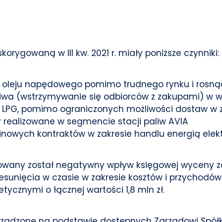
rygowaną w III kw. 2021 r. miały poniższe czynniki:
ie oleju napędowego pomimo trudnego rynku i rosn
iwa (wstrzymywanie się odbiorców z zakupami) w w
e LPG, pomimo ograniczonych możliwości dostaw w z
 realizowane w segmencie stacji paliw AVIA
minowych kontraktów w zakresie handlu energią ele
owany został negatywny wpływ księgowej wyceny
 przesunięcia w czasie w zakresie kosztów i przycho
ycznymi o łącznej wartości 1,8 mln zł.
ządzone na podstawie dostępnych Zarządowi Spółki