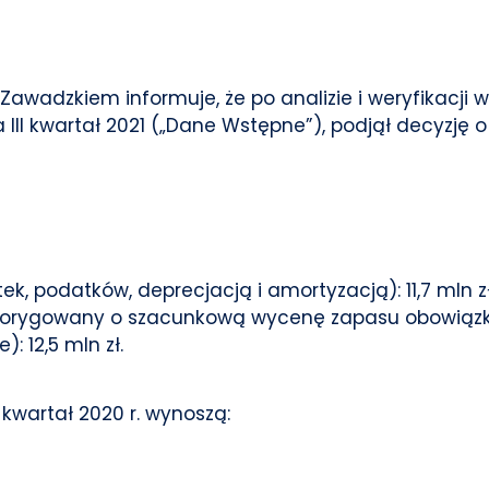
w Zawadzkiem informuje, że po analizie i weryfikac
I kwartał 2021 („Dane Wstępne”), podjął decyzję o i
ek, podatków, deprecjacją i amortyzacją): 11,7 mln zł
A skorygowany o szacunkową wycenę zapasu obowią
: 12,5 mln zł.
kwartał 2020 r. wynoszą: