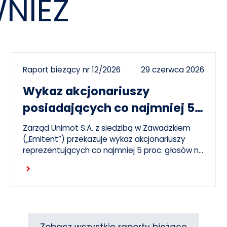
NIEŻ
Raport bieżący nr 12/2026
29 czerwca 2026
Wykaz akcjonariuszy
posiadających co najmniej 5
proc. głosów na ZWZ 26
Zarząd Unimot S.A. z siedzibą w Zawadzkiem
czerwca 2026 r.
(„Emitent”) przekazuje wykaz akcjonariuszy
reprezentujących co najmniej 5 proc. głosów na
Zwyczajnym Walnym Zgromadzeniu Emitenta,
Czytaj dalej
które odbyło się 26 czerwca 2026 r. („ZWZ”).