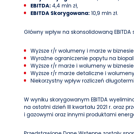
EBITDA:
4,4 mln zł,
EBITDA Skorygowana:
10,9 mln zł.
Główny wpływ na skonsolidowaną EBITDA sko
Wyższe r/r wolumeny i marże w biznes
Wyraźne ograniczenie popytu na biopal
Wyższe r/r marże i wolumeny w biznesi
Wyższe r/r marże detaliczne i wolumeny
Niekorzystny wpływ rozliczeń długoter
W wyniku skorygowanym EBITDA wyelimin
na ostatni dzień III kwartału 2021 r. oraz
i gazowymi oraz innymi produktami energet
Przedstawione Dane Wstępne zostały spor