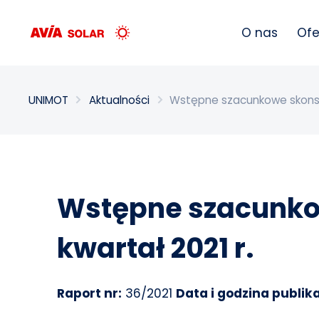
Wpisz szukaną frazę
O nas
Ofe
UNIMOT
Aktualności
Wstępne szacunkowe skonsol
Wstępne szacunkow
kwartał 2021 r.
Raport nr:
36/2021
Data i godzina publika