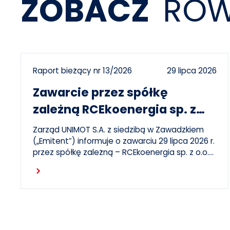
ZOBACZ
RÓW
Raport bieżący nr 13/2026
29 lipca 2026
Zawarcie przez spółkę
zależną RCEkoenergia sp. z
o.o. umowy wieloletniej na
Zarząd UNIMOT S.A. z siedzibą w Zawadzkiem
sprzedaż ciepła do miasta
(„Emitent”) informuje o zawarciu 29 lipca 2026 r.
przez spółkę zależną – RCEkoenergia sp. z o.o.
Czechowice-Dziedzice
(„RCE”) – wieloletniej umowy sprzedaży ciepła z
Czytaj dalej
Przedsiębiorstwem Inżynierii Miejskiej sp. z o.o. z
siedzibą w Czechowicach-Dziedzicach („PIM”),
dotyczącej sprzedaży ciepła do miasta
Czechowice-Dziedzice przez RCE („Umowa”).