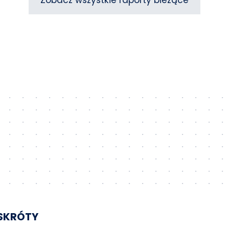
Zobacz wszystkie raporty bieżące
SKRÓTY