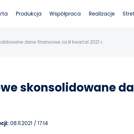
rta
Produkcja
Współpraca
Realizacje
Stre
idowane dane finansowe za III kwartał 2021 r.
e skonsolidowane dane
cji:
08.11.2021 / 17:14