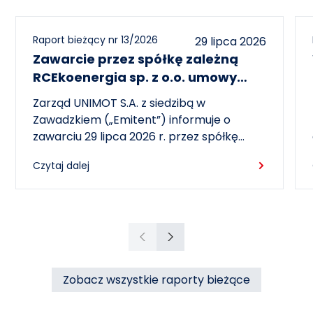
Raport bieżący nr 13/2026
29 lipca 2026
Zawarcie przez spółkę zależną
RCEkoenergia sp. z o.o. umowy
wieloletniej na sprzedaż ciepła do
Zarząd UNIMOT S.A. z siedzibą w
miasta Czechowice-Dziedzice
Zawadzkiem („Emitent”) informuje o
zawarciu 29 lipca 2026 r. przez spółkę
zależną – RCEkoenergia sp. z o.o. („RCE”) –
Czytaj dalej
wieloletniej umowy sprzedaży ciepła z
Przedsiębiorstwem Inżynierii Miejskiej sp. z
o.o. z siedzibą w Czechowicach-
Dziedzicach („PIM”), dotyczącej sprzedaży
ciepła do miasta Czechowice-Dziedzice
Poprzedni
Następny
przez RCE („Umowa”).
Zobacz wszystkie raporty bieżące