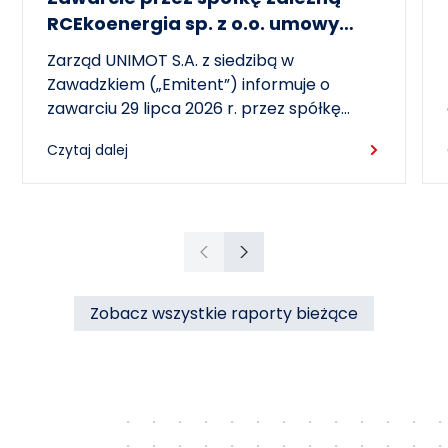
RCEkoenergia sp. z o.o. umowy
wieloletniej na sprzedaż ciepła do
Zarząd UNIMOT S.A. z siedzibą w
miasta Czechowice-Dziedzice
Zawadzkiem („Emitent”) informuje o
zawarciu 29 lipca 2026 r. przez spółkę
zależną – RCEkoenergia sp. z o.o. („RCE”) –
Czytaj dalej
wieloletniej umowy sprzedaży ciepła z
Przedsiębiorstwem Inżynierii Miejskiej sp. z
o.o. z siedzibą w Czechowicach-
Dziedzicach („PIM”), dotyczącej sprzedaży
ciepła do miasta Czechowice-Dziedzice
Poprzedni
Następny
przez RCE („Umowa”).
Zobacz wszystkie raporty bieżące