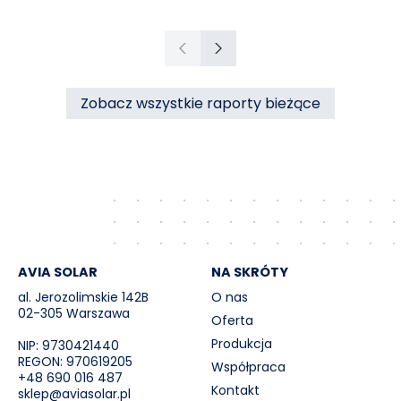
o.o. z siedzibą w Czechowicach-
Dziedzicach („PIM”), dotyczącej sprzedaży
ciepła do miasta Czechowice-Dziedzice
Poprzedni
Następny
przez RCE („Umowa”).
Zobacz wszystkie raporty bieżące
AVIA SOLAR
NA SKRÓTY
al. Jerozolimskie 142B
O nas
02-305 Warszawa
Oferta
Produkcja
NIP: 9730421440
REGON: 970619205
Współpraca
+48 690 016 487
Kontakt
sklep@aviasolar.pl