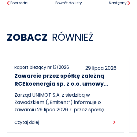
Poprzedni
Powrót do listy
Następny
ZOBACZ
RÓWNIEŻ
Raport bieżący nr 13/2026
29 lipca 2026
Zawarcie przez spółkę zależną
RCEkoenergia sp. z o.o. umowy
wieloletniej na sprzedaż ciepła do
Zarząd UNIMOT S.A. z siedzibą w
miasta Czechowice-Dziedzice
Zawadzkiem („Emitent”) informuje o
zawarciu 29 lipca 2026 r. przez spółkę
zależną – RCEkoenergia sp. z o.o. („RCE”) –
Czytaj dalej
wieloletniej umowy sprzedaży ciepła z
Przedsiębiorstwem Inżynierii Miejskiej sp. z