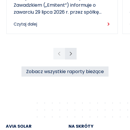
miasta Czechowice-Dziedzice
Zawadzkiem („Emitent”) informuje o
zawarciu 29 lipca 2026 r. przez spółkę
zależną – RCEkoenergia sp. z o.o. („RCE”) –
Czytaj dalej
wieloletniej umowy sprzedaży ciepła z
Przedsiębiorstwem Inżynierii Miejskiej sp. z
o.o. z siedzibą w Czechowicach-
Dziedzicach („PIM”), dotyczącej sprzedaży
ciepła do miasta Czechowice-Dziedzice
Poprzedni
Następny
przez RCE („Umowa”).
Zobacz wszystkie raporty bieżące
AVIA SOLAR
NA SKRÓTY