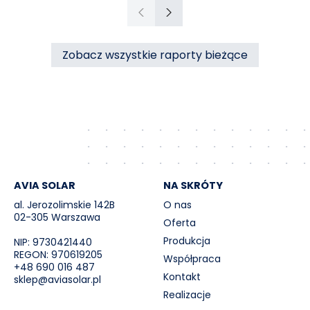
ciepła do miasta Czechowice-Dziedzice
Poprzedni
Następny
przez RCE („Umowa”).
Zobacz wszystkie raporty bieżące
AVIA SOLAR
NA SKRÓTY
al. Jerozolimskie 142B
O nas
02-305 Warszawa
Oferta
Produkcja
NIP: 9730421440
REGON: 970619205
Współpraca
+48 690 016 487
Kontakt
sklep@aviasolar.pl
Realizacje