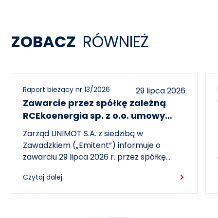
ZOBACZ
RÓWNIEŻ
Raport bieżący nr 13/2026
29 lipca 2026
Zawarcie przez spółkę zależną
RCEkoenergia sp. z o.o. umowy
wieloletniej na sprzedaż ciepła do
Zarząd UNIMOT S.A. z siedzibą w
miasta Czechowice-Dziedzice
Zawadzkiem („Emitent”) informuje o
zawarciu 29 lipca 2026 r. przez spółkę
zależną – RCEkoenergia sp. z o.o. („RCE”) –
Czytaj dalej
wieloletniej umowy sprzedaży ciepła z
Przedsiębiorstwem Inżynierii Miejskiej sp. z
o.o. z siedzibą w Czechowicach-
Dziedzicach („PIM”), dotyczącej sprzedaży