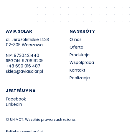
AVIA SOLAR
NA SKRÓTY
al. Jerozolimskie 142B
O nas
02-305 Warszawa
Oferta
Produkcja
NIP: 9730421440
REGON: 970619205
Współpraca
+48 690 016 487
Kontakt
sklep@aviasolar.pl
Realizacje
JESTEŚMY NA
Facebook
Linkedin
© UNIMOT. Wszelkie prawa zastrzeżone.
Polityka prywatności