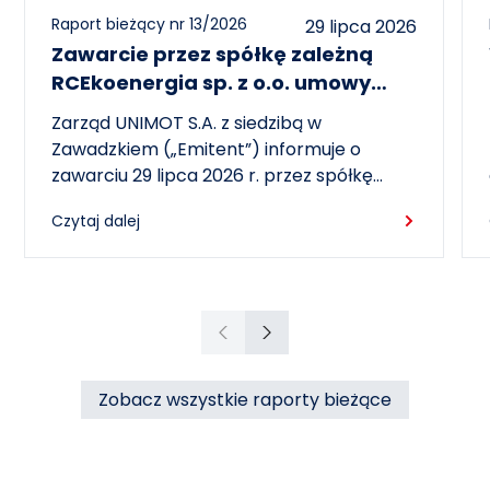
Raport bieżący nr 13/2026
29 lipca 2026
Zawarcie przez spółkę zależną
RCEkoenergia sp. z o.o. umowy
wieloletniej na sprzedaż ciepła do
Zarząd UNIMOT S.A. z siedzibą w
miasta Czechowice-Dziedzice
Zawadzkiem („Emitent”) informuje o
zawarciu 29 lipca 2026 r. przez spółkę
zależną – RCEkoenergia sp. z o.o. („RCE”) –
Czytaj dalej
wieloletniej umowy sprzedaży ciepła z
Przedsiębiorstwem Inżynierii Miejskiej sp. z
o.o. z siedzibą w Czechowicach-
Dziedzicach („PIM”), dotyczącej sprzedaży
ciepła do miasta Czechowice-Dziedzice
Poprzedni
Następny
przez RCE („Umowa”).
Zobacz wszystkie raporty bieżące