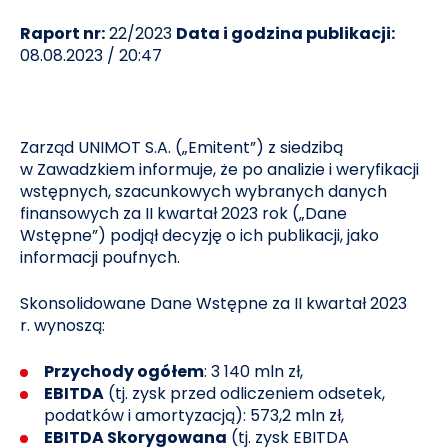
Raport nr:
22/2023
Data i godzina publikacji:
08.08.2023 / 20:47
Zarząd UNIMOT S.A. („Emitent”) z siedzibą
w Zawadzkiem informuje, że po analizie i weryfikacji
wstępnych, szacunkowych wybranych danych
finansowych za II kwartał 2023 rok („Dane
Wstępne”) podjął decyzję o ich publikacji, jako
informacji poufnych.
Skonsolidowane Dane Wstępne za II kwartał 2023
r. wynoszą:
Przychody ogółem
: 3 140 mln zł,
EBITDA
(tj. zysk przed odliczeniem odsetek,
podatków i amortyzacją): 573,2 mln zł,
EBITDA Skorygowana
(tj. zysk EBITDA