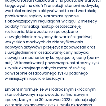
nabycia został skalkulowany na podstawie wartości
księgowych na dzień Transakcji i stanowi nadwyżkę
wartości nabytych aktywów netto nad wartością
przekazanej zapłaty. Natomiast zgodnie
z obowiązującymi regulacjami, w ciągu 12 miesięcy
od daty Transakcji, nastąpi ostateczne jej
rozliczenie, które zostanie sporządzone
z uwzględnieniem wyceny do wartości godziwej
wszystkich możliwych do zidentyfikowania
nabytych aktywów i przejętych zobowiązań oraz
z uwzględnieniem oszacowanej ceny nabycia,
z uwagi na mechanizmy korygujące tę cenę (earn-
out). W konsekwencji powyższego, ostateczny zysk
z tytułu okazyjnego nabycia może różnić się
od wstępnie oszacowanego zysku podanego
w niniejszym raporcie bieżącym.
Emitent informuje, że w śródrocznym skróconym
skonsolidowanym sprawozdaniu finansowym
sporządzonym na 30 czerwca 2023 r. planuje ująć
Wstępnie oszacowany zysk z tytułu okazyjnego