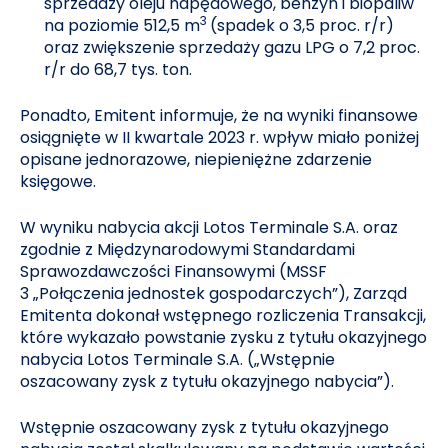
sprzedaży oleju napędowego, benzyn i biopaliw
3
na poziomie 512,5 m
(spadek o 3,5 proc. r/r)
oraz zwiększenie sprzedaży gazu LPG o 7,2 proc.
r/r do 68,7 tys. ton.
Ponadto, Emitent informuje, że na wyniki finansowe
osiągnięte w II kwartale 2023 r. wpływ miało poniżej
opisane jednorazowe, niepieniężne zdarzenie
księgowe.
W wyniku nabycia akcji Lotos Terminale S.A. oraz
zgodnie z Międzynarodowymi Standardami
Sprawozdawczości Finansowymi (MSSF
3 „Połączenia jednostek gospodarczych”), Zarząd
Emitenta dokonał wstępnego rozliczenia Transakcji,
które wykazało powstanie zysku z tytułu okazyjnego
nabycia Lotos Terminale S.A. („Wstępnie
oszacowany zysk z tytułu okazyjnego nabycia”).
Wstępnie oszacowany zysk z tytułu okazyjnego