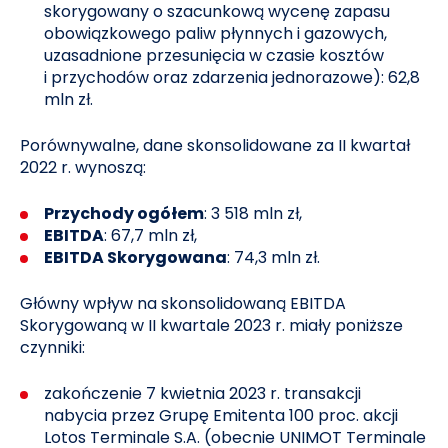
skorygowany o szacunkową wycenę zapasu
obowiązkowego paliw płynnych i gazowych,
uzasadnione przesunięcia w czasie kosztów
i przychodów oraz zdarzenia jednorazowe): 62,8
mln zł.
Porównywalne, dane skonsolidowane za II kwartał
2022 r. wynoszą:
Przychody ogółem
: 3 518 mln zł,
EBITDA
: 67,7 mln zł,
EBITDA Skorygowana
: 74,3 mln zł.
Główny wpływ na skonsolidowaną EBITDA
Skorygowaną w II kwartale 2023 r. miały poniższe
czynniki:
zakończenie 7 kwietnia 2023 r. transakcji
nabycia przez Grupę Emitenta 100 proc. akcji
Lotos Terminale S.A. (obecnie UNIMOT Terminale