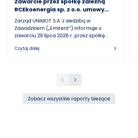
Zawarcie przez spółkę zależną
RCEkoenergia sp. z o.o. umowy
wieloletniej na sprzedaż ciepła do
Zarząd UNIMOT S.A. z siedzibą w
miasta Czechowice-Dziedzice
Zawadzkiem („Emitent”) informuje o
zawarciu 29 lipca 2026 r. przez spółkę
zależną – RCEkoenergia sp. z o.o. („RCE”) –
Czytaj dalej
wieloletniej umowy sprzedaży ciepła z
Przedsiębiorstwem Inżynierii Miejskiej sp. z
o.o. z siedzibą w Czechowicach-
Dziedzicach („PIM”), dotyczącej sprzedaży
ciepła do miasta Czechowice-Dziedzice
Poprzedni
Następny
przez RCE („Umowa”).
Zobacz wszystkie raporty bieżące