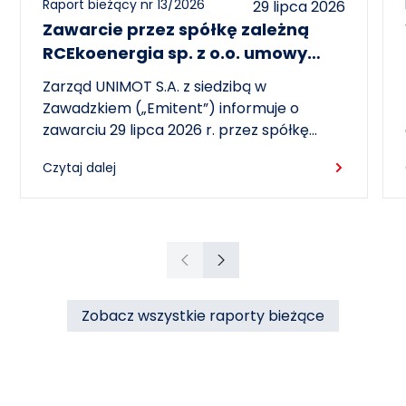
Raport bieżący nr 13/2026
29 lipca 2026
Zawarcie przez spółkę zależną
RCEkoenergia sp. z o.o. umowy
wieloletniej na sprzedaż ciepła do
Zarząd UNIMOT S.A. z siedzibą w
miasta Czechowice-Dziedzice
Zawadzkiem („Emitent”) informuje o
zawarciu 29 lipca 2026 r. przez spółkę
zależną – RCEkoenergia sp. z o.o. („RCE”) –
Czytaj dalej
wieloletniej umowy sprzedaży ciepła z
Przedsiębiorstwem Inżynierii Miejskiej sp. z
o.o. z siedzibą w Czechowicach-
Dziedzicach („PIM”), dotyczącej sprzedaży
ciepła do miasta Czechowice-Dziedzice
Poprzedni
Następny
przez RCE („Umowa”).
Zobacz wszystkie raporty bieżące