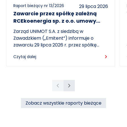
Raport bieżący nr 13/2026
29 lipca 2026
Zawarcie przez spółkę zależną
RCEkoenergia sp. z o.o. umowy
wieloletniej na sprzedaż ciepła do
Zarząd UNIMOT S.A. z siedzibą w
miasta Czechowice-Dziedzice
Zawadzkiem („Emitent”) informuje o
zawarciu 29 lipca 2026 r. przez spółkę
zależną – RCEkoenergia sp. z o.o. („RCE”) –
Czytaj dalej
wieloletniej umowy sprzedaży ciepła z
Przedsiębiorstwem Inżynierii Miejskiej sp. z
o.o. z siedzibą w Czechowicach-
Dziedzicach („PIM”), dotyczącej sprzedaży
ciepła do miasta Czechowice-Dziedzice
Poprzedni
Następny
przez RCE („Umowa”).
Zobacz wszystkie raporty bieżące