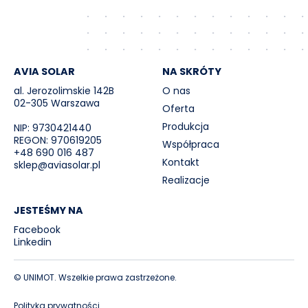
AVIA SOLAR
NA SKRÓTY
al. Jerozolimskie 142B
O nas
02-305 Warszawa
Oferta
Produkcja
NIP: 9730421440
REGON: 970619205
Współpraca
+48 690 016 487
Kontakt
sklep@aviasolar.pl
Realizacje
JESTEŚMY NA
Facebook
Linkedin
© UNIMOT. Wszelkie prawa zastrzeżone.
Polityka prywatności