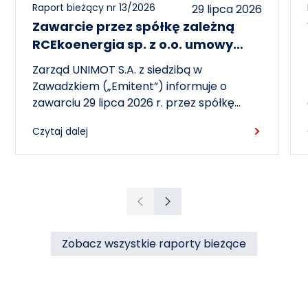
Raport bieżący nr 13/2026
29 lipca 2026
Zawarcie przez spółkę zależną
RCEkoenergia sp. z o.o. umowy
wieloletniej na sprzedaż ciepła do
Zarząd UNIMOT S.A. z siedzibą w
miasta Czechowice-Dziedzice
Zawadzkiem („Emitent”) informuje o
zawarciu 29 lipca 2026 r. przez spółkę
zależną – RCEkoenergia sp. z o.o. („RCE”) –
Czytaj dalej
wieloletniej umowy sprzedaży ciepła z
Przedsiębiorstwem Inżynierii Miejskiej sp. z
o.o. z siedzibą w Czechowicach-
Dziedzicach („PIM”), dotyczącej sprzedaży
ciepła do miasta Czechowice-Dziedzice
Poprzedni
Następny
przez RCE („Umowa”).
Zobacz wszystkie raporty bieżące