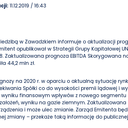
cji:
11.12.2019 / 16:43
z siedzibą w Zawadzkiem informuje o aktualizacji p
mitent opublikował w Strategii Grupy Kapitałowej UN
. Zaktualizowana prognoza EBITDA Skorygowana na 
a 44,2 mln zł.
gnozy na 2020 r. w oparciu o aktualną sytuację r
kiwania Spółki co do wysokości premii lądowej i w
w wyniku finansowym wpływów z nowego segmentu 
 założeń, wyniku na gazie ziemnym. Zaktualizowan
orządzenia i może ulec zmianie. Zarząd Emitenta bę
otnej zmiany – przekaże taką informację do publiczn