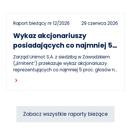
Raport bieżący nr 12/2026
29 czerwca 2026
Wykaz akcjonariuszy
posiadających co najmniej 5
proc. głosów na ZWZ 26
Zarząd Unimot S.A. z siedzibą w Zawadzkiem
czerwca 2026 r.
(„Emitent”) przekazuje wykaz akcjonariuszy
reprezentujących co najmniej 5 proc. głosów na
Zwyczajnym Walnym Zgromadzeniu Emitenta,
Czytaj dalej
które odbyło się 26 czerwca 2026 r. („ZWZ”).
Zobacz wszystkie raporty bieżące