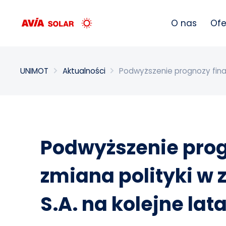
Wpisz szukaną frazę
O nas
Ofe
UNIMOT
Aktualności
Podwyższenie prognozy finans
Podwyższenie progn
zmiana polityki w 
S.A. na kolejne lat