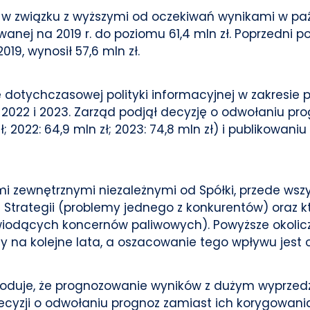
w związku z wyższymi od oczekiwań wynikami w paźdz
anej na 2019 r. do poziomu 61,4 mln zł. Poprzedni 
19, wynosił 57,6 mln zł.
 dotychczasowej polityki informacyjnej w zakresie p
21, 2022 i 2023. Zarząd podjął decyzję o odwołaniu 
; 2022: 64,9 mln zł; 2023: 74,8 mln zł) i publikowan
mi zewnętrznymi niezależnymi od Spółki, przede w
 Strategii (problemy jednego z konkurentów) oraz 
 wiodących koncernów paliwowych). Powyższe okoli
a kolejne lata, a oszacowanie tego wpływu jest o
oduje, że prognozowanie wyników z dużym wyprzed
decyzji o odwołaniu prognoz zamiast ich korygowani