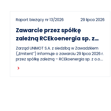
Raport bieżący nr 13/2026
29 lipca 2026
Zawarcie przez spółkę
zależną RCEkoenergia sp. z
o.o. umowy wieloletniej na
Zarząd UNIMOT S.A. z siedzibą w Zawadzkiem
sprzedaż ciepła do miasta
(„Emitent”) informuje o zawarciu 29 lipca 2026 r.
przez spółkę zależną – RCEkoenergia sp. z o.o.
Czechowice-Dziedzice
(„RCE”) – wieloletniej umowy sprzedaży ciepła z
Czytaj dalej
Przedsiębiorstwem Inżynierii Miejskiej sp. z o.o. z
siedzibą w Czechowicach-Dziedzicach („PIM”),
dotyczącej sprzedaży ciepła do miasta
Czechowice-Dziedzice przez RCE („Umowa”).