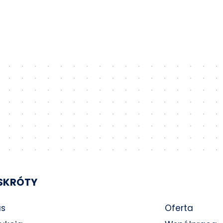
SKRÓTY
as
Oferta