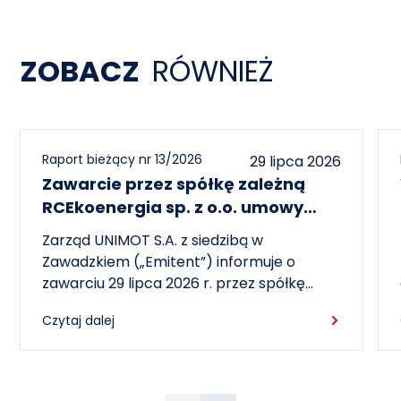
ZOBACZ
RÓWNIEŻ
Raport bieżący nr 13/2026
29 lipca 2026
Zawarcie przez spółkę zależną
RCEkoenergia sp. z o.o. umowy
wieloletniej na sprzedaż ciepła do
Zarząd UNIMOT S.A. z siedzibą w
miasta Czechowice-Dziedzice
Zawadzkiem („Emitent”) informuje o
zawarciu 29 lipca 2026 r. przez spółkę
zależną – RCEkoenergia sp. z o.o. („RCE”) –
Czytaj dalej
wieloletniej umowy sprzedaży ciepła z
Przedsiębiorstwem Inżynierii Miejskiej sp. z
o.o. z siedzibą w Czechowicach-
Dziedzicach („PIM”), dotyczącej sprzedaży