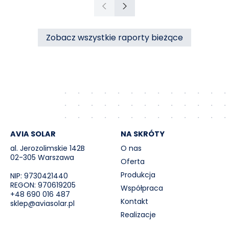
ciepła do miasta Czechowice-Dziedzice
Poprzedni
Następny
przez RCE („Umowa”).
Zobacz wszystkie raporty bieżące
AVIA SOLAR
NA SKRÓTY
al. Jerozolimskie 142B
O nas
02-305 Warszawa
Oferta
Produkcja
NIP: 9730421440
REGON: 970619205
Współpraca
+48 690 016 487
Kontakt
sklep@aviasolar.pl
Realizacje