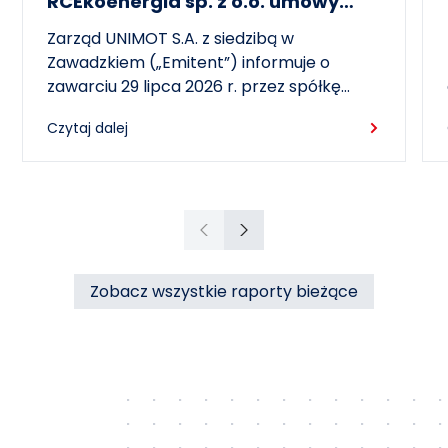
RCEkoenergia sp. z o.o. umowy
wieloletniej na sprzedaż ciepła do
Zarząd UNIMOT S.A. z siedzibą w
miasta Czechowice-Dziedzice
Zawadzkiem („Emitent”) informuje o
zawarciu 29 lipca 2026 r. przez spółkę
zależną – RCEkoenergia sp. z o.o. („RCE”) –
Czytaj dalej
wieloletniej umowy sprzedaży ciepła z
Przedsiębiorstwem Inżynierii Miejskiej sp. z
o.o. z siedzibą w Czechowicach-
Dziedzicach („PIM”), dotyczącej sprzedaży
ciepła do miasta Czechowice-Dziedzice
Poprzedni
Następny
przez RCE („Umowa”).
Zobacz wszystkie raporty bieżące