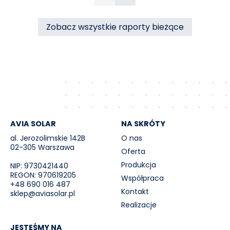
Poprzedni
Następny
przez RCE („Umowa”).
Zobacz wszystkie raporty bieżące
AVIA SOLAR
NA SKRÓTY
al. Jerozolimskie 142B
O nas
02-305 Warszawa
Oferta
Produkcja
NIP: 9730421440
REGON: 970619205
Współpraca
+48 690 016 487
Kontakt
sklep@aviasolar.pl
Realizacje
JESTEŚMY NA