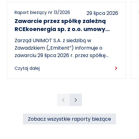
Raport bieżący nr 13/2026
29 lipca 2026
Zawarcie przez spółkę zależną
RCEkoenergia sp. z o.o. umowy
wieloletniej na sprzedaż ciepła do
Zarząd UNIMOT S.A. z siedzibą w
miasta Czechowice-Dziedzice
Zawadzkiem („Emitent”) informuje o
zawarciu 29 lipca 2026 r. przez spółkę
zależną – RCEkoenergia sp. z o.o. („RCE”) –
Czytaj dalej
wieloletniej umowy sprzedaży ciepła z
Przedsiębiorstwem Inżynierii Miejskiej sp. z
o.o. z siedzibą w Czechowicach-
Dziedzicach („PIM”), dotyczącej sprzedaży
ciepła do miasta Czechowice-Dziedzice
Poprzedni
Następny
przez RCE („Umowa”).
Zobacz wszystkie raporty bieżące