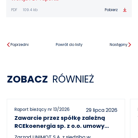
PDF
109.4 kb
Pobierz
Poprzedni
Powrót do listy
Następny
ZOBACZ
RÓWNIEŻ
Raport bieżący nr 13/2026
29 lipca 2026
Zawarcie przez spółkę zależną
RCEkoenergia sp. z o.o. umowy
wieloletniej na sprzedaż ciepła do
Zarząd UNIMOT S.A. z siedzibą w