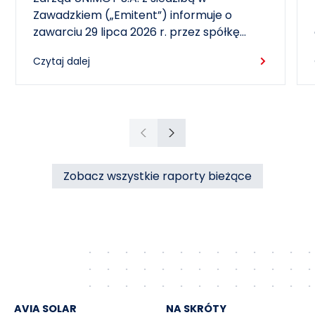
miasta Czechowice-Dziedzice
Zawadzkiem („Emitent”) informuje o
zawarciu 29 lipca 2026 r. przez spółkę
zależną – RCEkoenergia sp. z o.o. („RCE”) –
Czytaj dalej
wieloletniej umowy sprzedaży ciepła z
Przedsiębiorstwem Inżynierii Miejskiej sp. z
o.o. z siedzibą w Czechowicach-
Dziedzicach („PIM”), dotyczącej sprzedaży
ciepła do miasta Czechowice-Dziedzice
Poprzedni
Następny
przez RCE („Umowa”).
Zobacz wszystkie raporty bieżące
AVIA SOLAR
NA SKRÓTY