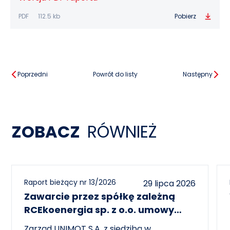
PDF
112.5 kb
Pobierz
Poprzedni
Powrót do listy
Następny
ZOBACZ
RÓWNIEŻ
Raport bieżący nr 13/2026
29 lipca 2026
Zawarcie przez spółkę zależną
RCEkoenergia sp. z o.o. umowy
wieloletniej na sprzedaż ciepła do
Zarząd UNIMOT S.A. z siedzibą w