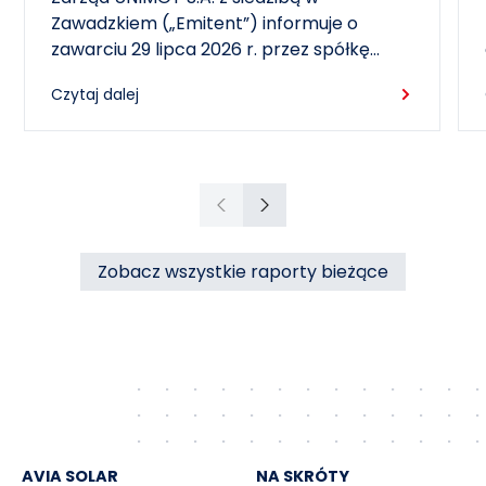
miasta Czechowice-Dziedzice
Zawadzkiem („Emitent”) informuje o
zawarciu 29 lipca 2026 r. przez spółkę
zależną – RCEkoenergia sp. z o.o. („RCE”) –
Czytaj dalej
wieloletniej umowy sprzedaży ciepła z
Przedsiębiorstwem Inżynierii Miejskiej sp. z
o.o. z siedzibą w Czechowicach-
Dziedzicach („PIM”), dotyczącej sprzedaży
ciepła do miasta Czechowice-Dziedzice
Poprzedni
Następny
przez RCE („Umowa”).
Zobacz wszystkie raporty bieżące
AVIA SOLAR
NA SKRÓTY