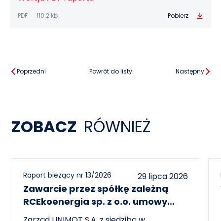
PDF
110.2 kb
Pobierz
Poprzedni
Powrót do listy
Następny
ZOBACZ
RÓWNIEŻ
Raport bieżący nr 13/2026
29 lipca 2026
Zawarcie przez spółkę zależną
RCEkoenergia sp. z o.o. umowy
wieloletniej na sprzedaż ciepła do
Zarząd UNIMOT S.A. z siedzibą w