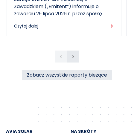
miasta Czechowice-Dziedzice
Zawadzkiem („Emitent”) informuje o
zawarciu 29 lipca 2026 r. przez spółkę
zależną – RCEkoenergia sp. z o.o. („RCE”) –
Czytaj dalej
wieloletniej umowy sprzedaży ciepła z
Przedsiębiorstwem Inżynierii Miejskiej sp. z
o.o. z siedzibą w Czechowicach-
Dziedzicach („PIM”), dotyczącej sprzedaży
ciepła do miasta Czechowice-Dziedzice
Poprzedni
Następny
przez RCE („Umowa”).
Zobacz wszystkie raporty bieżące
AVIA SOLAR
NA SKRÓTY