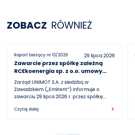
ZOBACZ
RÓWNIEŻ
Raport bieżący nr 13/2026
29 lipca 2026
Zawarcie przez spółkę zależną
RCEkoenergia sp. z o.o. umowy
wieloletniej na sprzedaż ciepła do
Zarząd UNIMOT S.A. z siedzibą w
miasta Czechowice-Dziedzice
Zawadzkiem („Emitent”) informuje o
zawarciu 29 lipca 2026 r. przez spółkę
zależną – RCEkoenergia sp. z o.o. („RCE”) –
Czytaj dalej
wieloletniej umowy sprzedaży ciepła z
Przedsiębiorstwem Inżynierii Miejskiej sp. z
o.o. z siedzibą w Czechowicach-
Dziedzicach („PIM”), dotyczącej sprzedaży