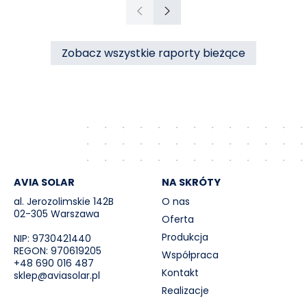
ciepła do miasta Czechowice-Dziedzice
Poprzedni
Następny
przez RCE („Umowa”).
Zobacz wszystkie raporty bieżące
AVIA SOLAR
NA SKRÓTY
al. Jerozolimskie 142B
O nas
02-305 Warszawa
Oferta
Produkcja
NIP: 9730421440
REGON: 970619205
Współpraca
+48 690 016 487
Kontakt
sklep@aviasolar.pl
Realizacje