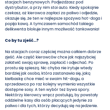
stacjach benzynowych. Podjeżdżasz pod
dystrybutor, a przy nim stoi auto. Kiedy spokojnie
czekasz, aż kierowca zapłaci za paliwo i odjedzie,
okazuje się, że ten w najlepsze spożywa hot-doga i
popija kawą. A tymczasem samochód takiego
delikwenta blokuje innym możliwość tankowania!
Co by tu zjeść…?
Na stacjach coraz częściej można całkiem dobrze
zjeść. Ale część kierowców chce jak najszybciej
załatwić swoją sprawę, zapłacić i odjechać. Po
prostu się spieszą. Nic chyba nie irytuje wtedy
bardziej jak osoba, która zastanawia się, jaką
kiełbaskę chce mieć w swoim hit-dogu, a
sprzedawca po raz kolejny wymienia wszystkie
dostępne sosy. A ten wybór też bywa spory.
Niektórzy kierowcy wręcz postulują, by powstały
oddzielne kasy dla osób płacących jedynie za
paliwo i dla tych, którzy decydują się na jedzenie.