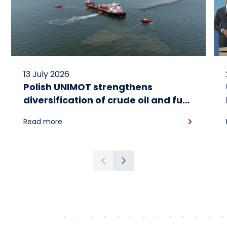
13 July 2026
Polish UNIMOT strengthens
diversification of crude oil and fuel
supplies for the region: South
Read more
American crude shipped via
Gdańsk to Schwedt
Previous
Next