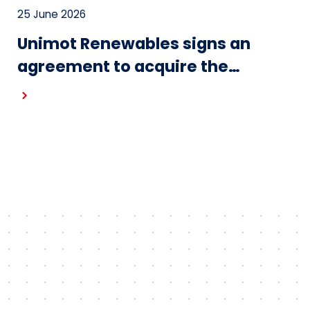
25 June 2026
Unimot Renewables signs an
agreement to acquire the
Gostynin wind farm – the first
project in the portfolio of the
Unimot Group’s IPP platform