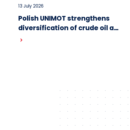
13 July 2026
Polish UNIMOT strengthens
diversification of crude oil and
fuel supplies for the region:
Read more
South American crude
shipped via Gdańsk to
Schwedt