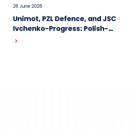
26 June 2026
Unimot, PZL Defence, and JSC
Ivchenko-Progress: Polish-
Ukrainian cooperation on the
Read more
design and production of
small turbojet engines