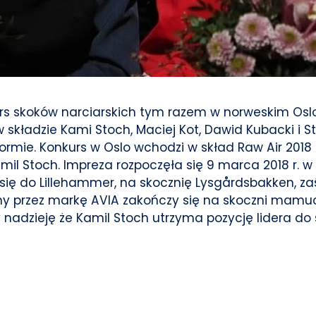
urs skoków narciarskich tym razem w norweskim Oslo
w składzie Kami Stoch, Maciej Kot, Dawid Kubacki i 
j formie. Konkurs w Oslo wchodzi w skład Raw Air 201
amil Stoch. Impreza rozpoczęła się 9 marca 2018 r. 
się do Lillehammer, na skocznię Lysgårdsbakken, 
any przez markę AVIA zakończy się na skoczni mamuc
nadzieję że Kamil Stoch utrzyma pozycję lidera do